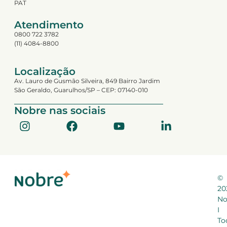
PAT
Atendimento
0800 722 3782
(11) 4084-8800
Localização
Av. Lauro de Gusmão Silveira, 849 Bairro Jardim
São Geraldo, Guarulhos/SP – CEP: 07140-010
Nobre nas sociais
©
20
No
I
To