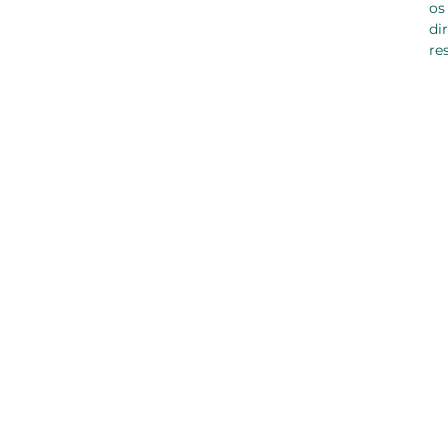
os
di
re