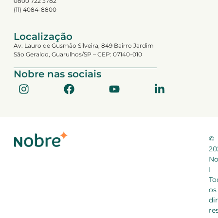
0800 722 3782
(11) 4084-8800
Localização
Av. Lauro de Gusmão Silveira, 849 Bairro Jardim
São Geraldo, Guarulhos/SP – CEP: 07140-010
Nobre nas sociais
©
20
No
I
To
os
di
re