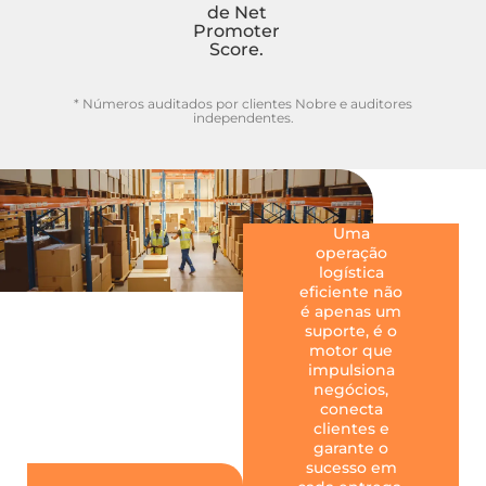
de Net
Promoter
Score.
* Números auditados por clientes Nobre e auditores
independentes.
Uma
operação
logística
eficiente não
é apenas um
suporte, é o
motor que
impulsiona
negócios,
conecta
clientes e
garante o
sucesso em