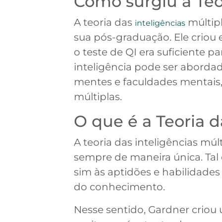
Como surgiu a Teor
A teoria das
múltipl
inteligências
sua pós-graduação. Ele criou
o teste de QI era suficiente p
inteligência pode ser abordad
mentes e faculdades mentais, 
múltiplas.
O que é a Teoria d
A teoria das inteligências m
sempre de maneira única. Tal
sim às aptidões e habilidade
do conhecimento.
Nesse sentido, Gardner criou 