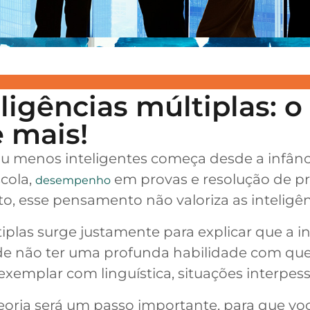
eligências múltiplas: o
 mais!
ou menos inteligentes começa desde a infânci
cola,
em provas e resolução de p
desempenho
, esse pensamento não valoriza as inteligên
tiplas surge justamente para explicar que a i
pode não ter uma profunda habilidade com qu
mplar com linguística, situações interpessoa
eoria será um passo importante, para que voc