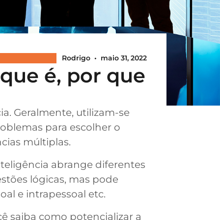
Rodrigo
•
maio 31, 2022
 que é, por que
a. Geralmente, utilizam-se
roblemas para escolher o
cias múltiplas.
nteligência abrange diferentes
estões lógicas, mas pode
l e intrapessoal etc.
ê saiba como potencializar a