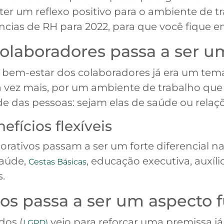
ter um reflexo positivo para o ambiente de t
ncias de RH para 2022, para que você fique e
olaboradores passa a ser u
bem-estar dos colaboradores já era um tema
 vez mais, por um ambiente de trabalho que s
e das pessoas: sejam elas de saúde ou relaçõ
fícios flexíveis
porativos passam a ser um forte diferencial n
Saúde,
, educação executiva, auxíli
Cestas Básicas
s.
os passa a ser um aspecto
dos (
veio para reforçar uma premissa já
LGPD)