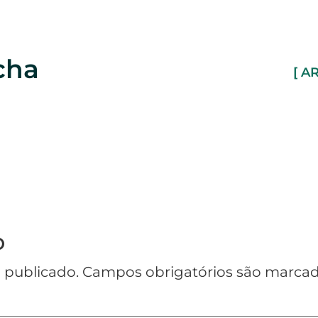
cha
[ A
o
 publicado.
Campos obrigatórios são marc