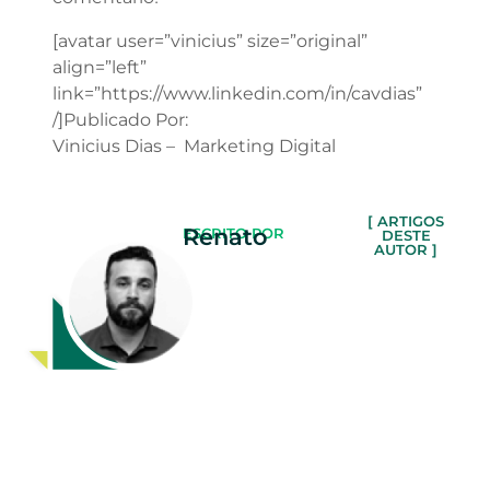
[avatar user=”vinicius” size=”original”
align=”left”
link=”https://www.linkedin.com/in/cavdias”
/]Publicado Por:
Vinicius Dias – Marketing Digital
[ ARTIGOS
Renato
ESCRITO POR
DESTE
AUTOR ]