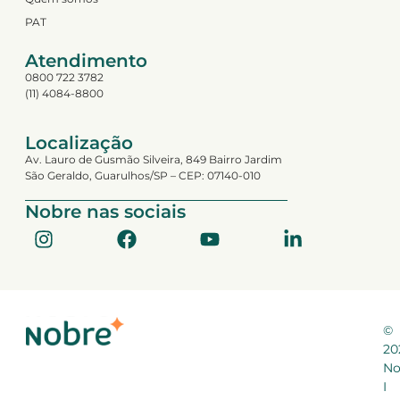
PAT
Atendimento
0800 722 3782
(11) 4084-8800
Localização
Av. Lauro de Gusmão Silveira, 849 Bairro Jardim
São Geraldo, Guarulhos/SP – CEP: 07140-010
Nobre nas sociais
©
20
No
I