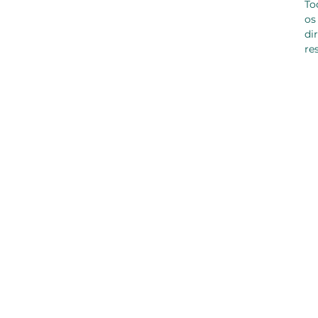
To
os
di
re