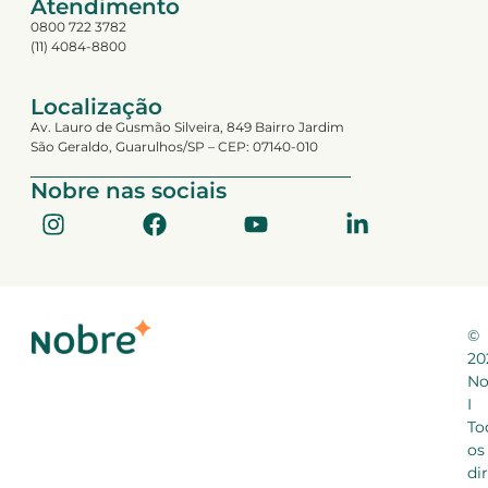
Atendimento
0800 722 3782
(11) 4084-8800
Localização
Av. Lauro de Gusmão Silveira, 849 Bairro Jardim
São Geraldo, Guarulhos/SP – CEP: 07140-010
Nobre nas sociais
©
20
No
I
To
os
di