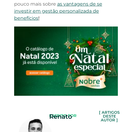
pouco mais sobre
as vantagens de se
investir em gestão personalizada de
benefícios
!
[ ARTIGOS
Renato
ESCRITO POR
DESTE
AUTOR ]