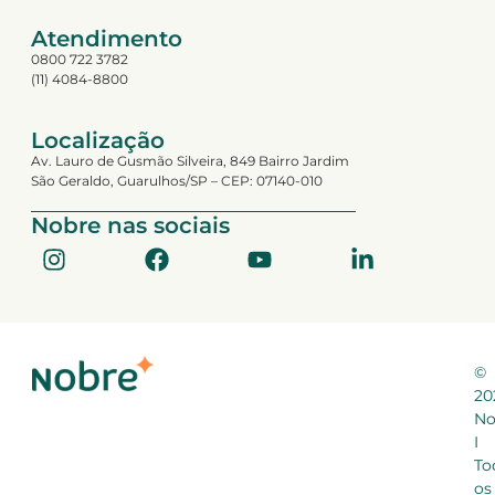
Atendimento
0800 722 3782
(11) 4084-8800
Localização
Av. Lauro de Gusmão Silveira, 849 Bairro Jardim
São Geraldo, Guarulhos/SP – CEP: 07140-010
Nobre nas sociais
©
20
No
I
To
os