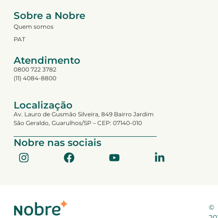
Sobre a Nobre
Quem somos
PAT
Atendimento
0800 722 3782
(11) 4084-8800
Localização
Av. Lauro de Gusmão Silveira, 849 Bairro Jardim
São Geraldo, Guarulhos/SP – CEP: 07140-010
Nobre nas sociais
©
20