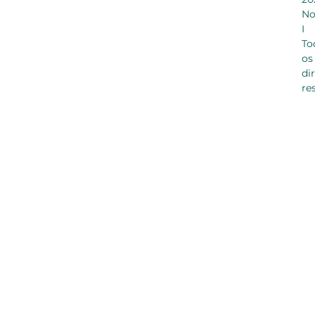
No
I
To
os
di
re