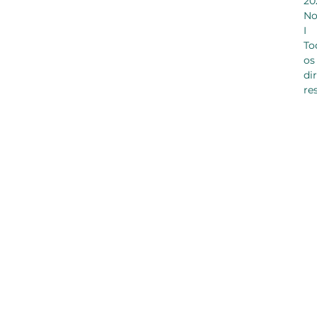
20
No
I
To
os
di
re