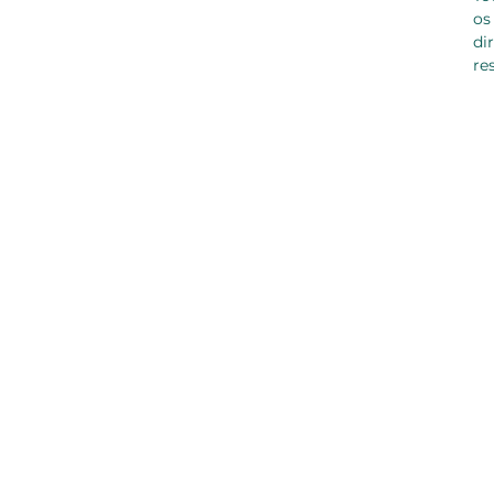
os
di
re