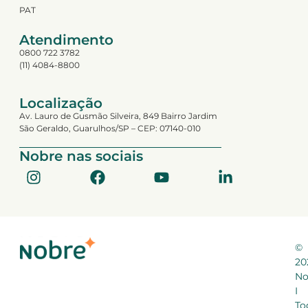
PAT
Atendimento
0800 722 3782
(11) 4084-8800
Localização
Av. Lauro de Gusmão Silveira, 849 Bairro Jardim
São Geraldo, Guarulhos/SP – CEP: 07140-010
Nobre nas sociais
©
20
No
I
To