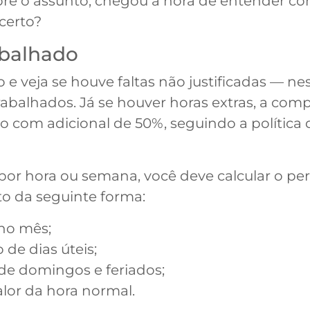
re o assunto, chegou a hora de entender co
 certo?
abalhado
 e veja se houve faltas não justificadas — nes
trabalhados. Já se houver horas extras, a co
 com adicional de 50%, seguindo a política
por hora ou semana, você deve calcular o pe
ito da seguinte forma:
 no mês;
 de dias úteis;
de domingos e feriados;
alor da hora normal.