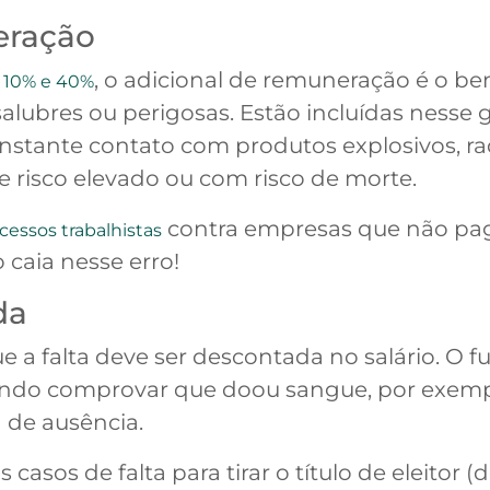
eração
e
, o adicional de remuneração é o be
10% e 40%
lubres ou perigosas. Estão incluídas nesse 
tante contato com produtos explosivos, rad
de risco elevado ou com risco de morte.
contra empresas que não pag
cessos trabalhistas
o caia nesse erro!
da
 a falta deve ser descontada no salário. O fu
uando comprovar que doou sangue, por exemp
 de ausência.
sos de falta para tirar o título de eleitor (do