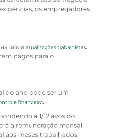
exigências, os empregadores
.
s leis e
.
atualizações trabalhistas
serem pagos para o
nal do ano pode ser um
.
ontrole financeiro
spondendo a 1/12 avos do
eberá a remuneração mensal
al aos meses trabalhados.