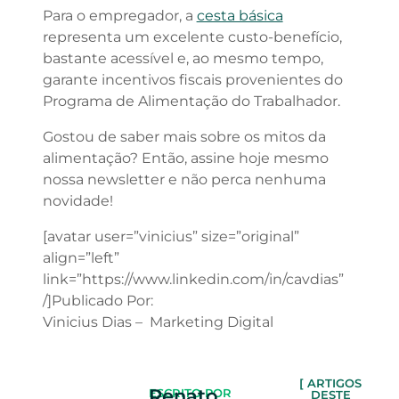
Para o empregador, a
cesta básica
representa um excelente custo-benefício,
bastante acessível e, ao mesmo tempo,
garante incentivos fiscais provenientes do
Programa de Alimentação do Trabalhador.
Gostou de saber mais sobre os mitos da
alimentação? Então, assine hoje mesmo
nossa newsletter e não perca nenhuma
novidade!
[avatar user=”vinicius” size=”original”
align=”left”
link=”https://www.linkedin.com/in/cavdias”
/]Publicado Por:
Vinicius Dias – Marketing Digital
[ ARTIGOS
Renato
ESCRITO POR
DESTE