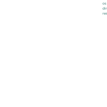
os
di
re