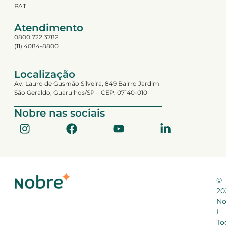
PAT
Atendimento
0800 722 3782
(11) 4084-8800
Localização
Av. Lauro de Gusmão Silveira, 849 Bairro Jardim
São Geraldo, Guarulhos/SP – CEP: 07140-010
Nobre nas sociais
©
20
No
I
To