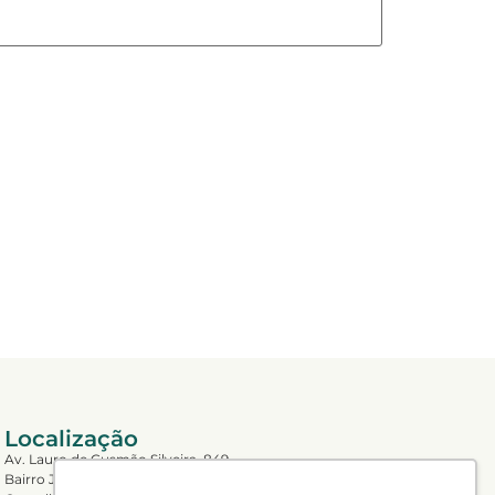
Localização
Av. Lauro de Gusmão Silveira, 849
Bairro Jardim São Geraldo,