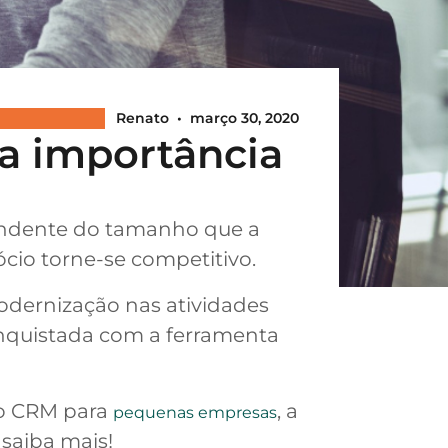
Renato
•
março 30, 2020
a importância
pendente do tamanho que a
ócio torne-se competitivo.
odernização nas atividades
onquistada com a ferramenta
 do CRM para
, a
pequenas empresas
saiba mais!