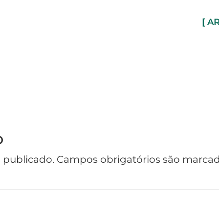
[ A
o
 publicado.
Campos obrigatórios são marc