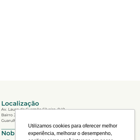
Localização
Av. Lauro de Gusmão Silveira, 849
Bairro Jardim São Geraldo,
Guarulhos/SP – CEP: 07140-010
Utilizamos cookies para oferecer melhor
Nobre nas sociais
experiência, melhorar o desempenho,