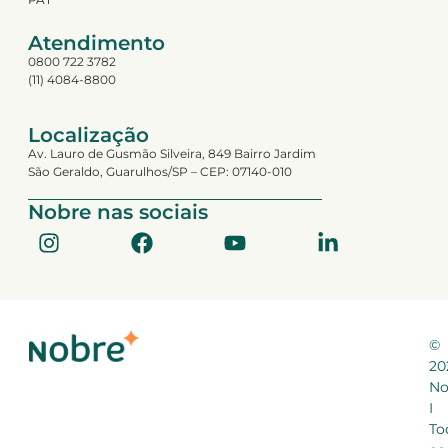
Atendimento
0800 722 3782
(11) 4084-8800
Localização
Av. Lauro de Gusmão Silveira, 849 Bairro Jardim
São Geraldo, Guarulhos/SP – CEP: 07140-010
Nobre nas sociais
©
20
No
I
To