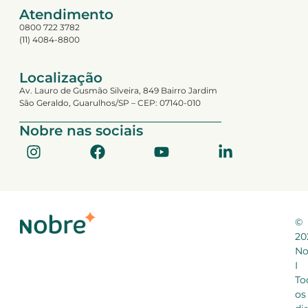
Atendimento
0800 722 3782
(11) 4084-8800
Localização
Av. Lauro de Gusmão Silveira, 849 Bairro Jardim
São Geraldo, Guarulhos/SP – CEP: 07140-010
Nobre nas sociais
©
20
No
I
To
os