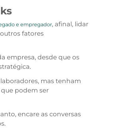
cks
, afinal, lidar
regado e empregador
outros fatores
 da empresa, desde que os
tratégica.
colaboradores, mas tenham
os que podem ser
anto, encare as conversas
s.