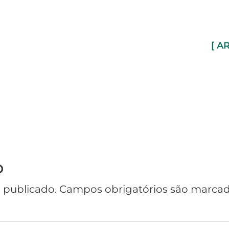
[ A
o
 publicado.
Campos obrigatórios são marc