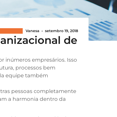
Vanesa
•
setembro 19, 2018
anizacional de
or inúmeros empresários. Isso
utura, processos bem
o da equipe também
utras pessoas completamente
icam a harmonia dentro da